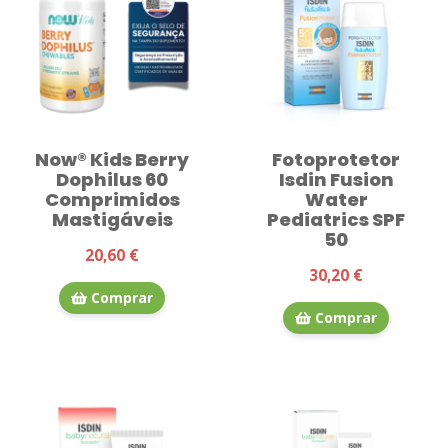
Now® Kids Berry
Fotoprotetor
Dophilus 60
Isdin Fusion
Comprimidos
Water
Mastigáveis
Pediatrics SPF
50
20,60 €
30,20 €
Comprar
Comprar