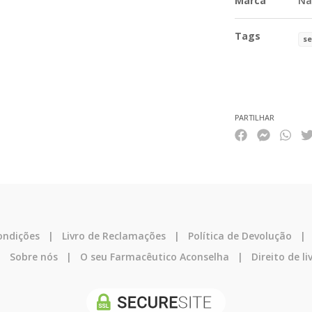
Marca
Na
Tags
s
Características
PARTILHAR
ondições
|
Livro de Reclamações
|
Política de Devolução
|
Sobre nós
|
O seu Farmacêutico Aconselha
|
Direito de li