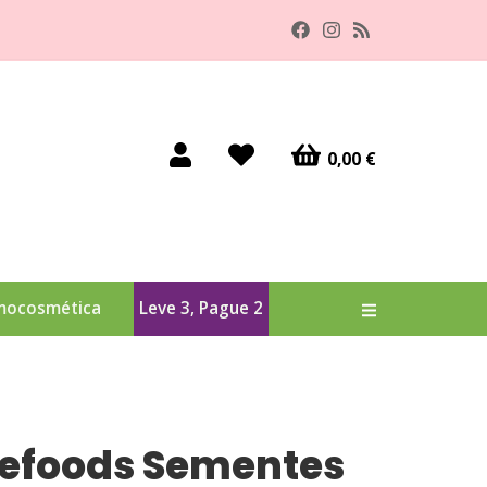
0,00 €
mocosmética
Leve 3, Pague 2
Alternar na
efoods Sementes