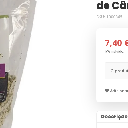
de C
SKU:
1000365
7,40 
IVA incluído.
O produt
Adicionar
Descrição