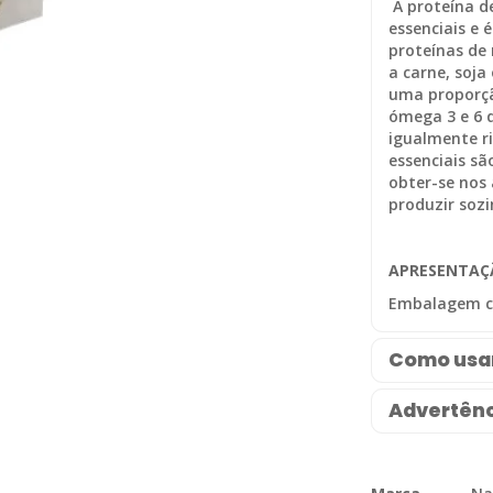
A proteína d
essenciais e
proteínas de
a carne, soja
uma proporçã
ómega 3 e 6 
igualmente ri
essenciais s
obter-se nos
produzir sozi
APRESENTAÇ
Embalagem c
Como usa
Advertênc